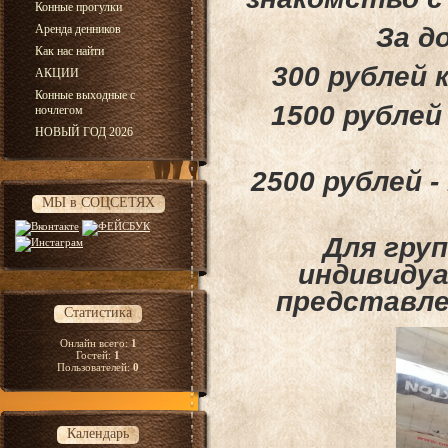
Конные прогулки
Аренда денников
За д
Как нас найти
300 рублей 
АКЦИИ
Конные выходные с
1500 рублей
ночлегом
НОВЫЙ ГОД 2026
2500 рублей -
МЫ в СОЦСЕТЯХ
Для гру
индивиду
представле
Статистика
Онлайн всего:
1
Гостей:
1
Пользователей:
0
Календарь