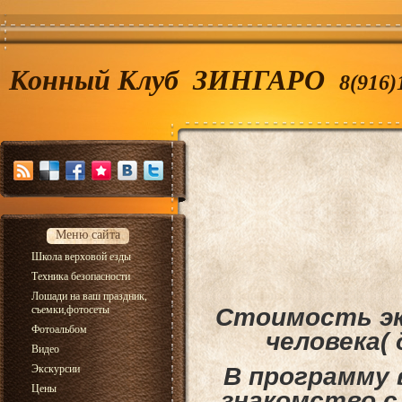
Конный Клуб ЗИНГАРО
8(916)
Меню сайта
Школа верховой езды
Техника безопасности
Лошади на ваш праздник,
съемки,фотосеты
Стоимость экс
Фотоальбом
человека( 
Видео
Экскурсии
В программу 
Цены
знакомство с